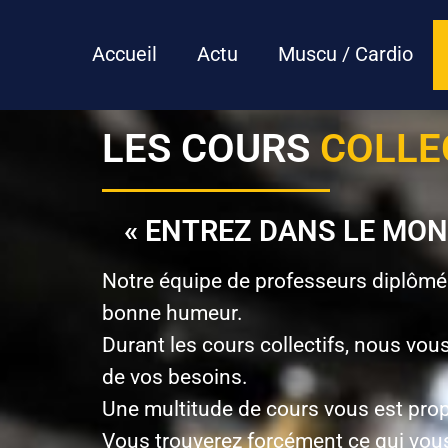
Aller
au
Accueil
Actu
Muscu / Cardio
contenu
LES COURS
COLLE
« ENTREZ DANS LE MOND
Notre équipe de professeurs diplômés
bonne humeur.
Durant les cours collectifs, nous vo
de vos besoins.
Une multitude de cours vous est prop
Vous trouverez forcément ce qui vous f