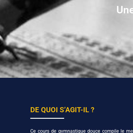
Une
DE QUOI S’AGIT-IL ?​
Ce cours de gymnastique douce compile le meil