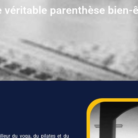
 véritable parenthèse bien-êt
leur du yoga, du pilates et du