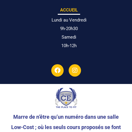
ACCUEIL
Lundi au Vendredi
9h-20h30
Samedi
10h-12h
F
I
a
n
c
s
e
t
b
a
o
g
o
r
k
a
m
Marre de n’être qu’un numéro dans une salle
Low-Cost ; où les seuls cours proposés se font