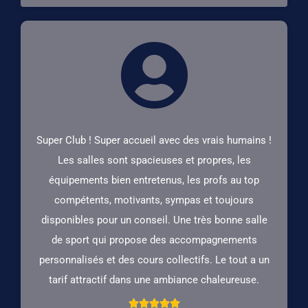
Super Club ! Super accueil avec des vrais humains !
Les salles sont spacieuses et propres, les
équipements bien entretenus, les profs au top
compétents, motivants, sympas et toujours
disponibles pour un conseil. Une très bonne salle
de sport qui propose des accompagnements
personnalisés et des cours collectifs. Le tout a un
tarif attractif dans une ambiance chaleureuse.




