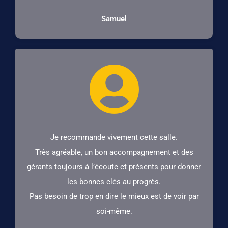
5
Samuel
/
5
Je recommande vivement cette salle.
Très agréable, un bon accompagnement et des
gérants toujours à l’écoute et présents pour donner
les bonnes clés au progrès.
Pas besoin de trop en dire le mieux est de voir par
soi-même.