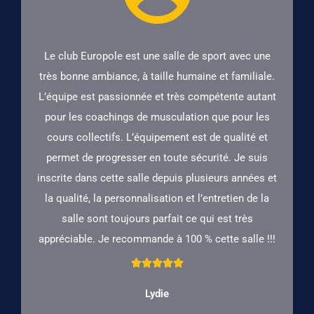
Le club Europole est une salle de sport avec une
très bonne ambiance, à taille humaine et familiale.
L’équipe est passionnée et très compétente autant
pour les coachings de musculation que pour les
cours collectifs. L’équipement est de qualité et
permet de progresser en toute sécurité. Je suis
inscrite dans cette salle depuis plusieurs années et
la qualité, la personnalisation et l’entretien de la
salle sont toujours parfait ce qui est très
appréciable. Je recommande à 100 % cette salle !!!





5
Lydie
/
5